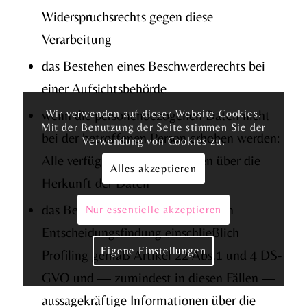
Widerspruchsrechts gegen diese
Verarbeitung
das Bestehen eines Beschwerderechts bei
einer Aufsichtsbehörde
wenn die personenbezogenen Daten nicht
Wir verwenden auf dieser Website Cookies.
Mit der Benutzung der Seite stimmen Sie der
bei der betroffenen Person erhoben werden:
Verwendung von Cookies zu.
Alle verfügbaren Informationen über die
Alles akzeptieren
Herkunft der Daten
das Bestehen einer automatisierten
Nur essentielle akzeptieren
Entscheidungsfindung einschließlich
Eigene Einstellungen
Profiling gemäß Artikel 22 Abs.1 und 4 DS-
GVO und — zumindest in diesen Fällen —
aussagekräftige Informationen über die